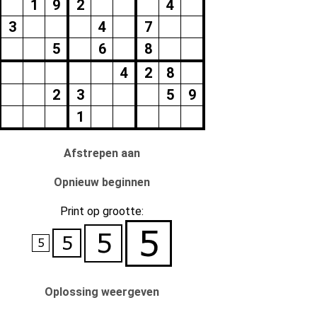
1
9
2
4
3
4
7
5
6
8
4
2
8
2
3
5
9
1
Afstrepen aan
Opnieuw beginnen
Print op grootte:
Oplossing weergeven