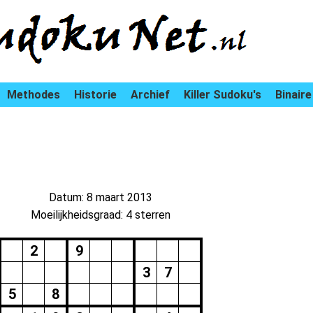
Methodes
Historie
Archief
Killer Sudoku's
Binaire
Datum: 8 maart 2013
Moeilijkheidsgraad: 4 sterren
2
9
3
7
5
8