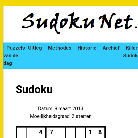
Puzzels
Uitleg
Methodes
Historie
Archief
Killer
van de
Sudok
dag
Sudoku
Datum: 8 maart 2013
Moeilijkheidsgraad: 2 sterren
4
7
1
8