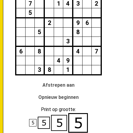
7
1
4
3
2
5
2
9
6
5
8
3
6
8
4
7
4
9
3
8
1
Afstrepen aan
Opnieuw beginnen
Print op grootte: