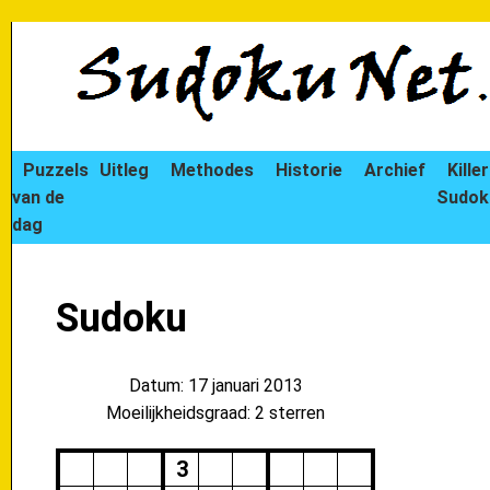
Puzzels
Uitleg
Methodes
Historie
Archief
Killer
van de
Sudok
dag
Sudoku
Datum: 17 januari 2013
Moeilijkheidsgraad: 2 sterren
3