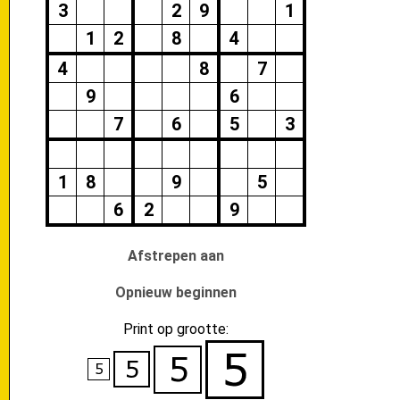
3
2
9
1
1
2
8
4
4
8
7
9
6
7
6
5
3
1
8
9
5
6
2
9
Afstrepen aan
Opnieuw beginnen
Print op grootte: