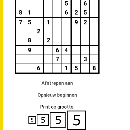
5
6
8
1
6
2
5
7
5
1
9
2
2
8
2
9
6
4
7
3
6
1
5
8
Afstrepen aan
Opnieuw beginnen
Print op grootte: