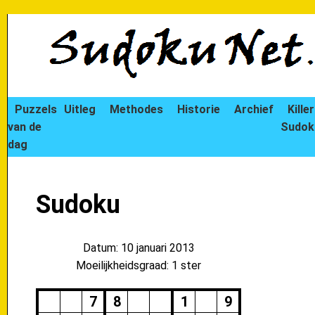
Puzzels
Uitleg
Methodes
Historie
Archief
Killer
van de
Sudok
dag
Sudoku
Datum: 10 januari 2013
Moeilijkheidsgraad: 1 ster
7
8
1
9