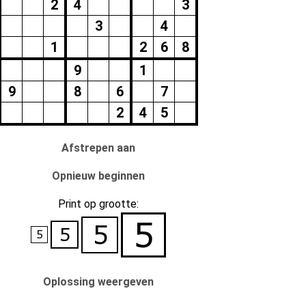
2
4
3
3
4
1
2
6
8
9
1
9
8
6
7
2
4
5
Afstrepen aan
Opnieuw beginnen
Print op grootte:
Oplossing weergeven