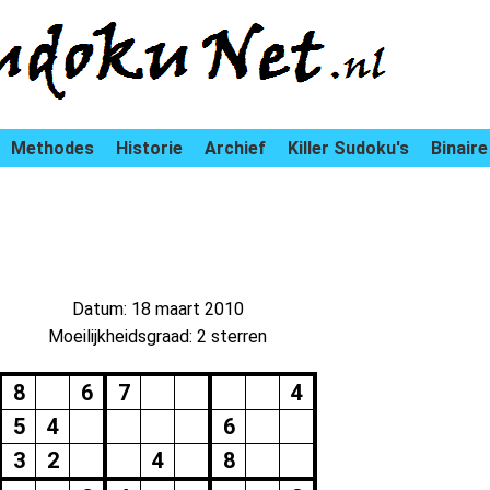
Methodes
Historie
Archief
Killer Sudoku's
Binaire
Datum: 18 maart 2010
Moeilijkheidsgraad: 2 sterren
8
6
7
4
5
4
6
3
2
4
8