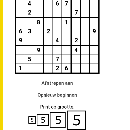
4
6
7
2
7
8
1
6
3
2
9
9
4
2
9
4
5
7
1
2
6
Afstrepen aan
Opnieuw beginnen
Print op grootte: