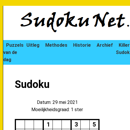
Puzzels
Uitleg
Methodes
Historie
Archief
Killer
van de
Sudok
dag
Sudoku
Datum: 29 mei 2021
Moeilijkheidsgraad: 1 ster
1
3
5