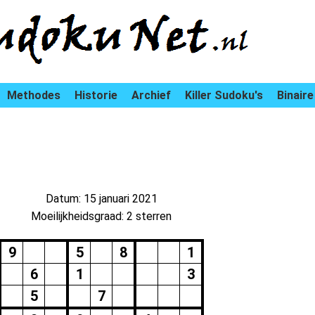
Methodes
Historie
Archief
Killer Sudoku's
Binaire
Datum: 15 januari 2021
Moeilijkheidsgraad: 2 sterren
9
5
8
1
6
1
3
5
7