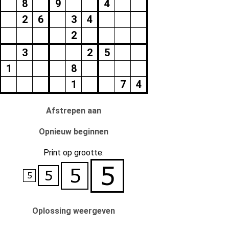
8
9
4
2
6
3
4
2
3
2
5
1
8
1
7
4
Afstrepen aan
Opnieuw beginnen
Print op grootte:
Oplossing weergeven